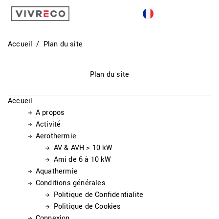
GÉOTHERMIE
AQUATHERMIE
Accueil
Plan du site
AÉROTHERMIE
Plan du site
ACTIVITÉ
Accueil
CONTACT
A propos
Activité
Aerothermie
AV & AVH > 10 kW
Ami de 6 à 10 kW
Aquathermie
Conditions générales
Politique de Confidentialite
Politique de Cookies
Connexion