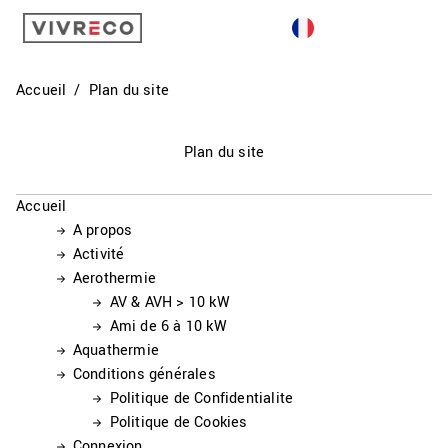
GÉOTHERMIE
AQUATHERMIE
Accueil
Plan du site
AÉROTHERMIE
Plan du site
ACTIVITÉ
Accueil
CONTACT
A propos
Activité
Aerothermie
AV & AVH > 10 kW
Ami de 6 à 10 kW
Aquathermie
Conditions générales
Politique de Confidentialite
Politique de Cookies
Connexion