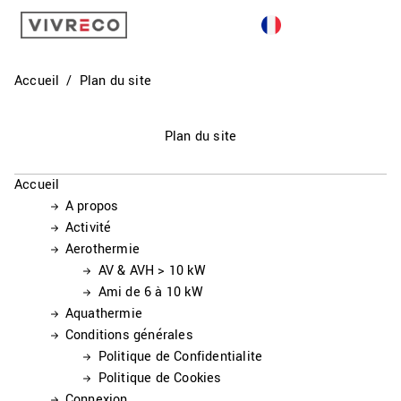
GÉOTHERMIE
AQUATHERMIE
Accueil
Plan du site
AÉROTHERMIE
Plan du site
ACTIVITÉ
Accueil
CONTACT
A propos
Activité
Aerothermie
AV & AVH > 10 kW
Ami de 6 à 10 kW
Aquathermie
Conditions générales
Politique de Confidentialite
Politique de Cookies
Connexion