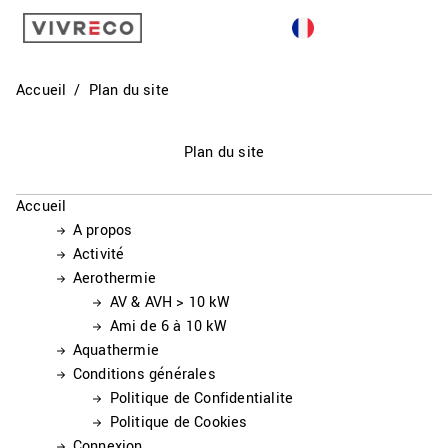
GÉOTHERMIE
AQUATHERMIE
Accueil
Plan du site
AÉROTHERMIE
Plan du site
ACTIVITÉ
Accueil
CONTACT
A propos
Activité
Aerothermie
AV & AVH > 10 kW
Ami de 6 à 10 kW
Aquathermie
Conditions générales
Politique de Confidentialite
Politique de Cookies
Connexion