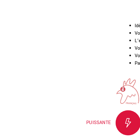
Id
Vo
L’
Vo
Vo
Pa
PUISSANTE