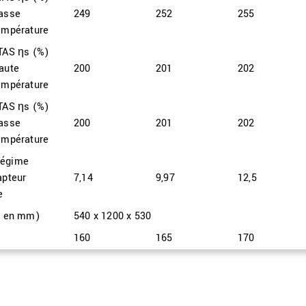
asse
249
252
255
empérature
TAS ηs (%)
aute
200
201
202
empérature
TAS ηs (%)
asse
200
201
202
empérature
 régime
pteur
7,14
9,97
12,5
e
P en mm)
540 x 1200 x 530
160
165
170