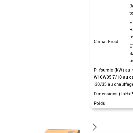
B
t
E
H
t
Climat Froid
E
B
t
P. fournie (kW) au
W10W35 7/10 au ca
-30/35 au chauffag
Dimensions (LxHx
Poids