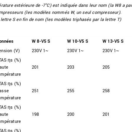
ature extérieure de -7°C) est indiquée dans leur nom (la W8 a pa
presseurs (les modèles nommés W, un seul compresseur).
ttre S en fin de nom (les modèles triphasés par la lettre T)
onnées
W 8-V5 S
W 10-V5 S
W 13-V5 S
ension (V)
230V 1~
230V 1~
230V 1~
TAS ηs (%)
aute
201
203
205
empérature
TAS ηs (%)
asse
251
255
258
empérature
TAS ηs (%)
aute
198
200
201
empérature
TAS ηs (%)