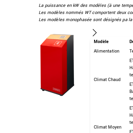
La puissance en kW des modèles (à une tempér
Les modèles nommés WT comportent deux com
Les modèles monophasée sont désignés pa la le
Modèle
D
Alimentation
T
E
H
t
Climat Chaud
E
B
t
E
H
t
Climat Moyen
E