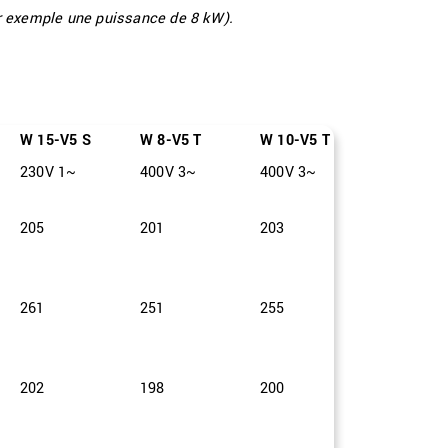
r exemple une puissance de 8 kW).
W 15-V5 S
W 8-V5 T
W 10-V5 T
W 13-V5 
230V 1~
400V 3~
400V 3~
400V 3~
205
201
203
205
261
251
255
258
202
198
200
201