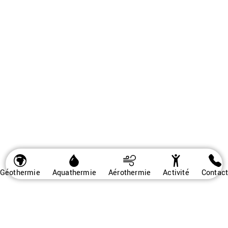
Géothermie
Aquathermie
Aérothermie
Activité
Contac