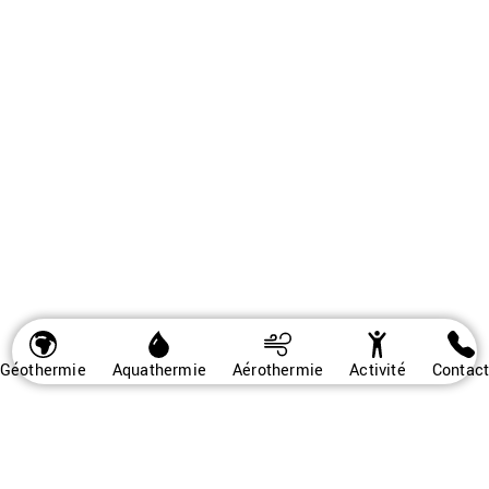
Géothermie
Aquathermie
Aérothermie
Activité
Contac